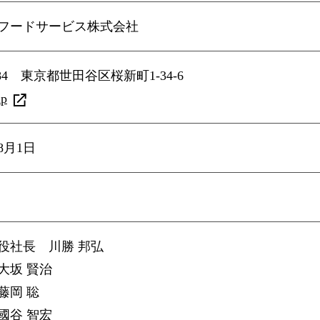
フードサービス株式会社
8584 東京都世田谷区桜新町1-34-6
ap
8月1日
役社長 川勝 邦弘
大坂 賢治
藤岡 聡
國谷 智宏