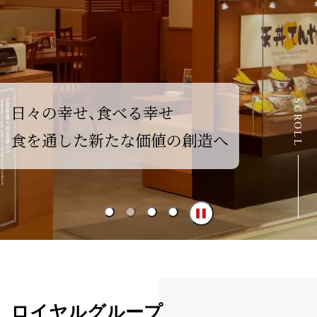
SCROLL
日
々
の
幸
せ
、
食
べ
る
幸
せ
食
を
通
し
た
新
た
な
価
値
の
創
造
へ
ロイヤルグループ